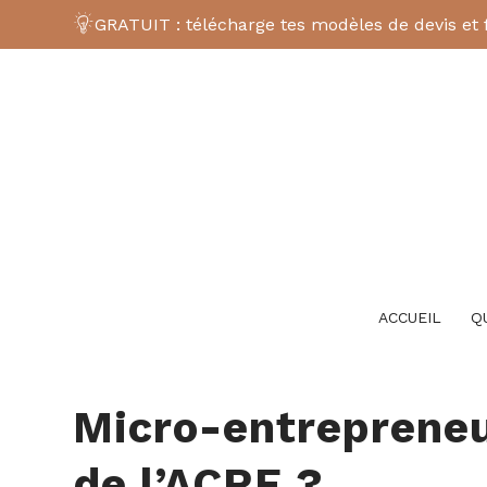
GRATUIT : télécharge tes modèles de devis et 
ACCUEIL
Q
Micro-entrepreneu
de l’ACRE ?