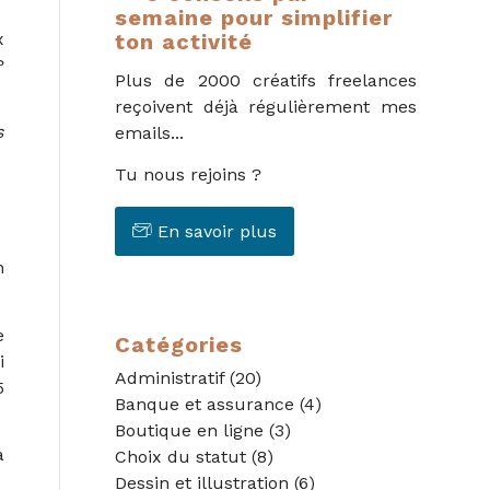
semaine pour simplifier
x
ton activité
?
Plus de 2000 créatifs freelances
reçoivent déjà régulièrement mes
s
emails...
Tu nous rejoins ?
En savoir plus
n
e
Catégories
i
Administratif
(20)
5
Banque et assurance
(4)
Boutique en ligne
(3)
a
Choix du statut
(8)
Dessin et illustration
(6)