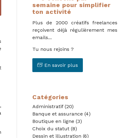
semaine pour simplifier
ton activité
Plus de 2000 créatifs freelances
reçoivent déjà régulièrement mes
emails...
s
e
Tu nous rejoins ?
En savoir plus
t
Catégories
,
Administratif
(20)
a
Banque et assurance
(4)
Boutique en ligne
(3)
Choix du statut
(8)
n
Dessin et illustration
(6)