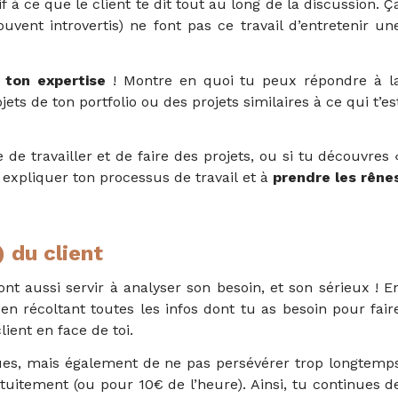
f à ce que le client te dit tout au long de la discussion. Ç
vent introvertis) ne font pas ce travail d’entretenir un
ton expertise
! Montre en quoi tu peux répondre à l
s de ton portfolio ou des projets similaires à ce qui t’es
de de travailler et de faire des projets, ou si tu découvres 
 expliquer ton processus de travail et à
prendre les rêne
) du client
t aussi servir à analyser son besoin, et son sérieux ! E
en récoltant toutes les infos dont tu as besoin pour fair
lient en face de toi.
aques, mais également de ne pas persévérer trop longtemp
ratuitement
(ou pour 10€ de l’heure). Ainsi, tu continues d