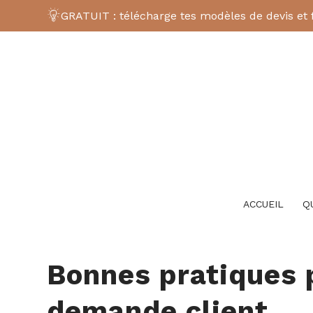
GRATUIT : télécharge tes modèles de devis et 
ACCUEIL
Q
Bonnes pratiques 
demande client