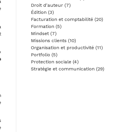
a
Droit d'auteur
(7)
e
Édition
(3)
Facturation et comptabilité
(20)
Formation
(5)
a
Mindset
(7)
t
Missions clients
(10)
Organisation et productivité
(11)
«
Portfolio
(5)
s
Protection sociale
(4)
Stratégie et communication
(29)
n
e
s
e